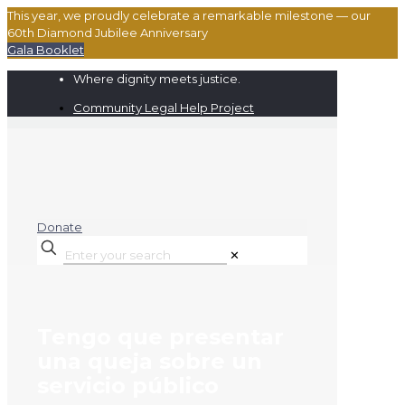
This year, we proudly celebrate a remarkable milestone — our
60th Diamond Jubilee Anniversary
Gala Booklet
Where dignity meets justice.
Community Legal Help Project
Donate
✕
Tengo que presentar
una queja sobre un
servicio público